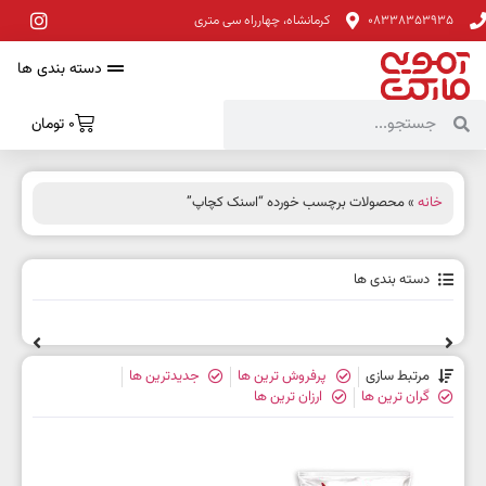
08338353935
کرمانشاه، چهارراه سی متری
دسته بندی ها
0
تومان
خانه
» محصولات برچسب خورده “اسنک کچاپ”
دسته بندی ها
مرتبط سازی
پرفروش ترین ها
جدیدترین ها
گران ترین ها
ارزان ترین ها