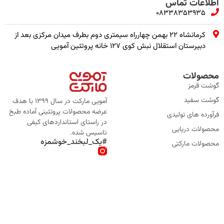
اطلاعات تماس
08338353935
کرمانشاه ۲۲ بهمن چهارراه سیمتری دوم بطرف میدان مرکزی بعد از
دبیرستان استقلال نبش کوی ۱۲۷ خانه پروتئین آمویی
محصولات
گوشت قرمز
گوشت سفید
آمویی مارکت در سال 1399 با هدف
عرضه محصولات پروتئینی آماده طبخ
فرآورده های تولیدی
در راستای استانداردهای کیفی
محصولات دریایی
تاسیس شده.
#یک_لبخند_خوشمزه
محصولات مارکتی