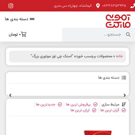
08338353935
کرمانشاه، چهارراه سی متری
دسته بندی ها
0
تومان
خانه
» محصولات برچسب خورده “اسنک چی توز موتوری بزرگ”
دسته بندی ها
مرتبط سازی
پرفروش ترین ها
جدیدترین ها
گران ترین ها
ارزان ترین ها