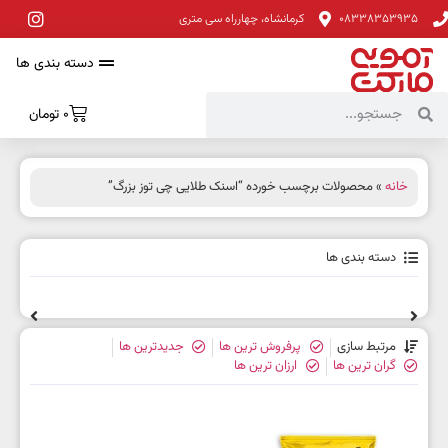
08338353935
کرمانشاه، چهارراه سی متری
دسته بندی ها
0
تومان
خانه
» محصولات برچسب خورده “اسنک طلایی چی توز بزرگ”
دسته بندی ها
مرتبط سازی
پرفروش ترین ها
جدیدترین ها
گران ترین ها
ارزان ترین ها