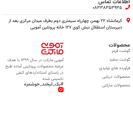
اطلاعات تماس
08338353935
کرمانشاه ۲۲ بهمن چهارراه سیمتری دوم بطرف میدان مرکزی بعد از
دبیرستان استقلال نبش کوی ۱۲۷ خانه پروتئین آمویی
محصولات
گوشت قرمز
گوشت سفید
آمویی مارکت در سال 1399 با هدف
عرضه محصولات پروتئینی آماده طبخ
فرآورده های تولیدی
در راستای استانداردهای کیفی
محصولات دریایی
تاسیس شده.
#یک_لبخند_خوشمزه
محصولات مارکتی