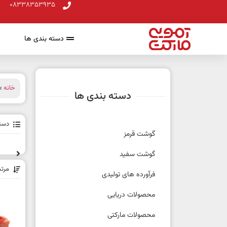
08338353935
دسته بندی ها
خانه
» 
دسته بندی ها
دسته
گوشت قرمز
گوشت سفید
مرت
فرآورده های تولیدی
محصولات دریایی
محصولات مارکتی