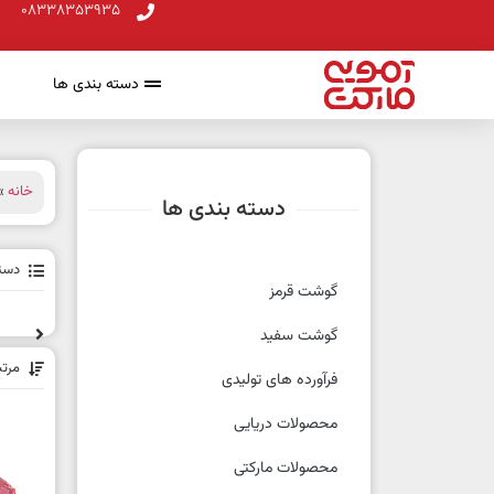
08338353935
دسته بندی ها
خانه
» 
دسته بندی ها
دسته
گوشت قرمز
گوشت سفید
مرت
فرآورده های تولیدی
محصولات دریایی
محصولات مارکتی