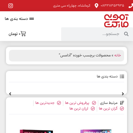
08338353935
کرمانشاه، چهارراه سی متری
دسته بندی ها
0
تومان
خانه
» محصولات برچسب خورده “آدامس”
دسته بندی ها
مرتبط سازی
پرفروش ترین ها
جدیدترین ها
گران ترین ها
ارزان ترین ها