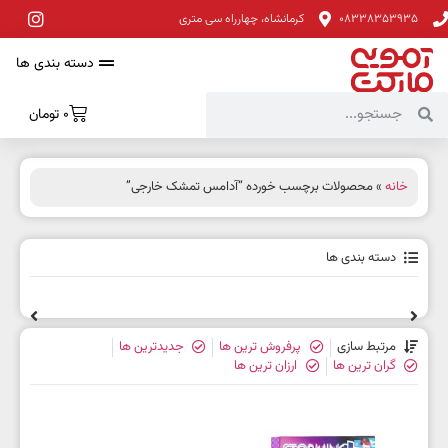
08338353935
کرمانشاه، چهارراه سی متری
دسته بندی ها
0
تومان
خانه
» محصولات برچسب خورده “آدامس تمشک خارجی”
دسته بندی ها
مرتبط سازی
پرفروش ترین ها
جدیدترین ها
گران ترین ها
ارزان ترین ها