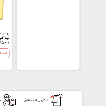
روغن ح
نیم کی
85,000
اطلاع
امکان پرداخت آنلاین
ب