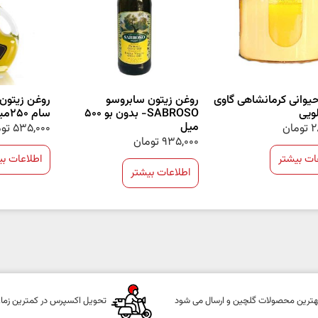
یوانی کرمانشاهی گاوی
روغن زیتون سابروسو
روغن زیتون 
لویی
SABROSO- بدون بو 500
سام 250میلی لیتر
میل
2
تومان
535,000
تو
935,000
تومان
ات بیشتر
اطلاعات بی
اطلاعات بیشتر
هترین محصولات گلچین و ارسال می شود
تحویل اکسپرس در کمترین زما