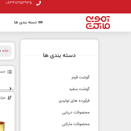
08338353935
دسته بندی ها
خانه
»
دسته بندی ها
دسته
گوشت قرمز
گوشت سفید
مرت
فرآورده های تولیدی
محصولات دریایی
محصولات مارکتی