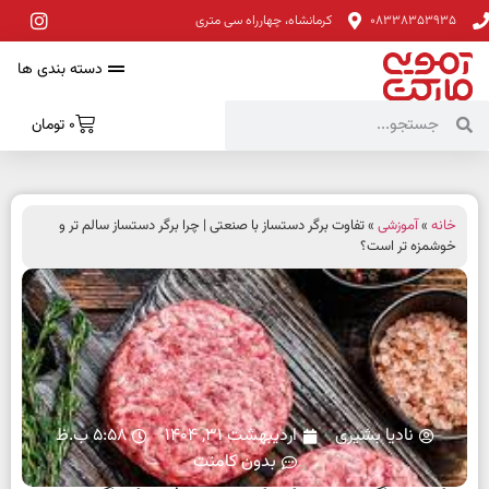
08338353935
کرمانشاه، چهارراه سی متری
دسته بندی ها
0
تومان
خانه
»
آموزشی
» تفاوت برگر دستساز با صنعتی | چرا برگر دستساز سالم تر و
خوشمزه تر است؟
نادیا بشیری
اردیبهشت 31, 1404
5:58 ب.ظ
بدون کامنت