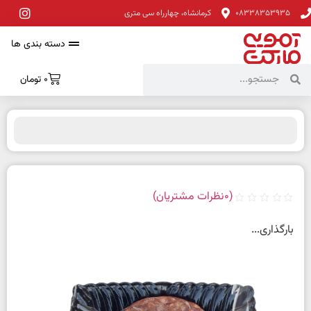
08338353935
کرمانشاه، چهارراه سی متری
دسته بندی ها
0
تومان
(
0
نظرات مشتریان)
بارگذاری...