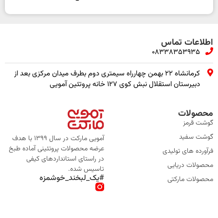
اطلاعات تماس
08338353935
کرمانشاه ۲۲ بهمن چهارراه سیمتری دوم بطرف میدان مرکزی بعد از
دبیرستان استقلال نبش کوی ۱۲۷ خانه پروتئین آمویی
محصولات
گوشت قرمز
گوشت سفید
آمویی مارکت در سال 1399 با هدف
عرضه محصولات پروتئینی آماده طبخ
فرآورده های تولیدی
در راستای استانداردهای کیفی
محصولات دریایی
تاسیس شده.
#یک_لبخند_خوشمزه
محصولات مارکتی