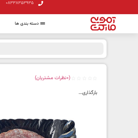
08338353935
دسته بندی ها
(
0
نظرات مشتریان)
بارگذاری...