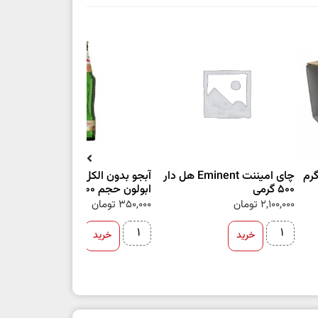
چای امیننت Eminent هل دار
آبجو بدون الکل اصل اوکراین
شک
500 گرمی
ابولون حجم ۵۰۰ میلی لیتر
ut
2,100,000
تومان
350,000
تومان
00
خرید
خرید