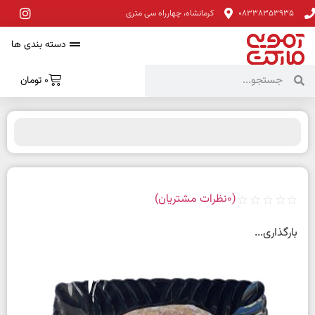
08338353935
کرمانشاه، چهارراه سی متری
دسته بندی ها
0
تومان
(
0
نظرات مشتریان)
بارگذاری...