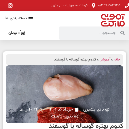
08338353935
کرمانشاه، چهارراه سی متری
دسته بندی ها
0
تومان
خانه
»
آموزشی
» کدوم بهتره گوساله یا گوسفند
نادیا بشیری
خرداد 5, 1404
10:24 ق.ظ
بدون کامنت
کدوم بهتره گوساله یا گوسفند