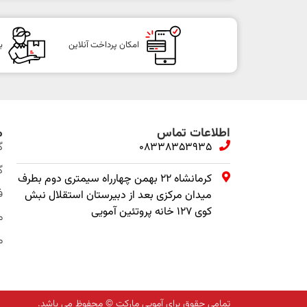
امکان پرداخت آنلاین
ب
اطلاعات تماس
م
08338353935
گ
گ
کرمانشاه ۲۲ بهمن چهارراه سیمتری دوم بطرف
ف
میدان مرکزی بعد از دبیرستان استقلال نبش
کوی ۱۲۷ خانه پروتئین آمویی
م
م
تمامی حقوق برای آمویی مارکت © محفوظ می باشد.