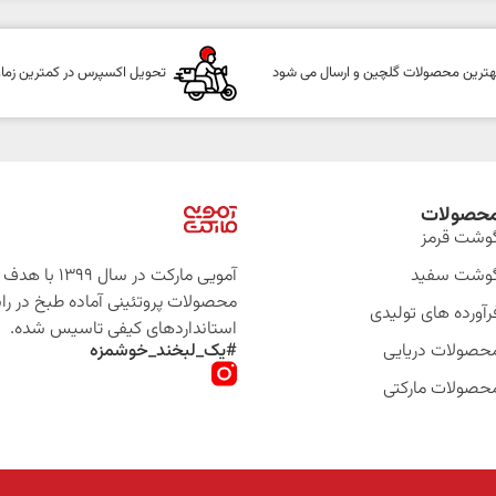
هترین محصولات گلچین و ارسال می شود
تحویل اکسپرس در کمترین زما
حصولات
وشت قرمز
وشت سفید
آمویی مارکت در سال 399
محصولات پروتئینی آماده طبخ در را
رآورده های تولیدی
استانداردهای کیفی تاسیس شده.
حصولات دریایی
#یک_لبخند_خوشمزه
حصولات مارکتی