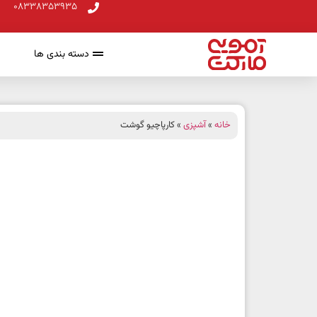
08338353935
دسته بندی ها
خانه
»
آشپزی
» کارپاچیو گوشت