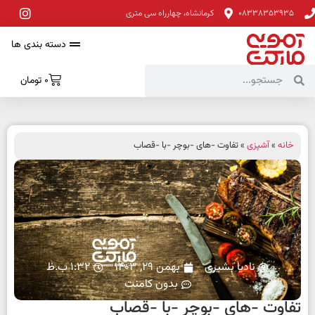
08338353935
کرمانشاه، چهارراه سی متری
دسته بندی ها
0
تومان
خانه
»
آشپزی
» تفاوت -های -بوچر -با -قصاب
نادیا بشیری
بهمن 29, 1403
1:32 ب.ظ
بدون کامنت
تفاوت -های -بوچر -با -قصاب