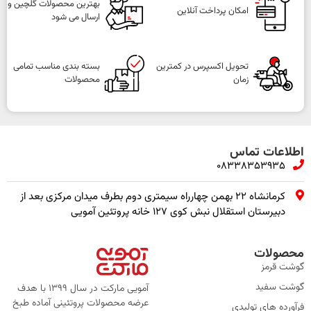
بهترین محصولات گلچین و
امکان پرداخت آنلاین
ارسال می شود
تحویل اکسپرس در کمترین
بسته بندی مناسب تمامی
زمان
محصولات
اطلاعات تماس
08338353935
کرمانشاه ۲۲ بهمن چهارراه سیمتری دوم بطرف میدان مرکزی بعد از
دبیرستان استقلال نبش کوی ۱۲۷ خانه پروتئین آمویی
محصولات
گوشت قرمز
گوشت سفید
آمویی مارکت در سال 1399 با هدف
عرضه محصولات پروتئینی آماده طبخ
فرآورده های تولیدی