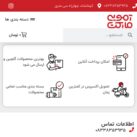
08338353935
کرمانشاه، چهارراه سی متری
دسته بندی ها
0
تومان
بهترین محصولات گلچین و
امکان پرداخت آنلاین
ارسال می شود
تحویل اکسپرس در کمترین
بسته بندی مناسب تمامی
زمان
محصولات
اطلاعات تماس
08338353935