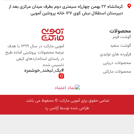
کرمانشاه ۲۲ بهمن چهارراه سیمتری دوم بطرف میدان مرکزی بعد از
دبیرستان استقلال نبش کوی ۱۲۷ خانه پروتئین آمویی
محصولات
گوشت قرمز
گوشت سفید
آمویی مارکت در سال 1399 با هدف
عرضه محصولات پروتئینی آماده طبخ
فرآورده های تولیدی
در راستای استانداردهای کیفی
محصولات دریایی
تاسیس شده.
#یک_لبخند_خوشمزه
محصولات مارکتی
تمامی حقوق برای آمویی مارکت © محفوظ می باشد.
طراحی شده توسط آژانس رِد