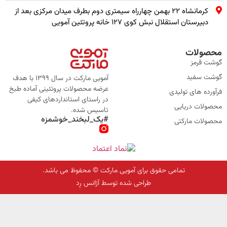
کرمانشاه ۲۲ بهمن چهارراه سیمتری دوم بطرف میدان مرکزی بعد از
دبیرستان استقلال نبش کوی ۱۲۷ خانه پروتئین آمویی
محصولات
گوشت قرمز
گوشت سفید
آمویی مارکت در سال 1399 با هدف
عرضه محصولات پروتئینی آماده طبخ
فرآورده های تولیدی
در راستای استانداردهای کیفی
محصولات دریایی
تاسیس شده.
#یک_لبخند_خوشمزه
محصولات مارکتی
تمامی حقوق برای آمویی مارکت © محفوظ می باشد.
طراحی شده توسط آژانس رِد