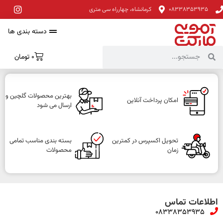
08338353935
کرمانشاه، چهارراه سی متری
دسته بندی ها
0
تومان
بهترین محصولات گلچین و
امکان پرداخت آنلاین
ارسال می شود
تحویل اکسپرس در کمترین
بسته بندی مناسب تمامی
زمان
محصولات
اطلاعات تماس
08338353935