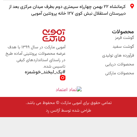
کرمانشاه ۲۲ بهمن چهارراه سیمتری دوم بطرف میدان مرکزی بعد از
دبیرستان استقلال نبش کوی ۱۲۷ خانه پروتئین آمویی
محصولات
گوشت قرمز
گوشت سفید
آمویی مارکت در سال 1399 با هدف
عرضه محصولات پروتئینی آماده طبخ
فرآورده های تولیدی
در راستای استانداردهای کیفی
محصولات دریایی
تاسیس شده.
#یک_لبخند_خوشمزه
محصولات مارکتی
تمامی حقوق برای آمویی مارکت © محفوظ می باشد.
طراحی شده توسط آژانس رِد