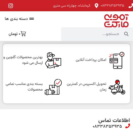
08338353935
کرمانشاه، چهارراه سی متری
دسته بندی ها
0
تومان
بهترین محصولات گلچین و
امکان پرداخت آنلاین
ارسال می شود
تحویل اکسپرس در کمترین
بسته بندی مناسب تمامی
زمان
محصولات
اطلاعات تماس
08338353935