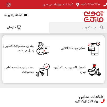
08338353935
کرمانشاه، چهارراه سی متری
دسته بندی ها
0
تومان
بهترین محصولات گلچین و
امکان پرداخت آنلاین
ارسال می شود
تحویل اکسپرس در کمترین
بسته بندی مناسب تمامی
زمان
محصولات
اطلاعات تماس
08338353935