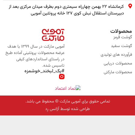
کرمانشاه ۲۲ بهمن چهارراه سیمتری دوم بطرف میدان مرکزی بعد از
دبیرستان استقلال نبش کوی ۱۲۷ خانه پروتئین آمویی
محصولات
گوشت قرمز
گوشت سفید
آمویی مارکت در سال 1399 با هدف
عرضه محصولات پروتئینی آماده طبخ
فرآورده های تولیدی
در راستای استانداردهای کیفی
محصولات دریایی
تاسیس شده.
#یک_لبخند_خوشمزه
محصولات مارکتی
تمامی حقوق برای آمویی مارکت © محفوظ می باشد.
طراحی شده توسط آژانس رِد