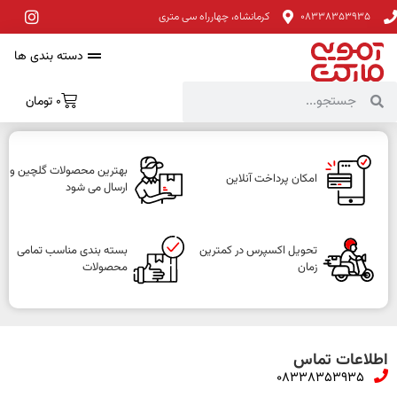
08338353935
کرمانشاه، چهارراه سی متری
دسته بندی ها
0
تومان
بهترین محصولات گلچین و
امکان پرداخت آنلاین
ارسال می شود
تحویل اکسپرس در کمترین
بسته بندی مناسب تمامی
زمان
محصولات
اطلاعات تماس
08338353935