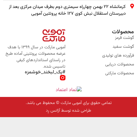
کرمانشاه ۲۲ بهمن چهارراه سیمتری دوم بطرف میدان مرکزی بعد از
دبیرستان استقلال نبش کوی ۱۲۷ خانه پروتئین آمویی
محصولات
گوشت قرمز
گوشت سفید
آمویی مارکت در سال 1399 با هدف
عرضه محصولات پروتئینی آماده طبخ
فرآورده های تولیدی
در راستای استانداردهای کیفی
محصولات دریایی
تاسیس شده.
#یک_لبخند_خوشمزه
محصولات مارکتی
تمامی حقوق برای آمویی مارکت © محفوظ می باشد.
طراحی شده توسط آژانس رِد