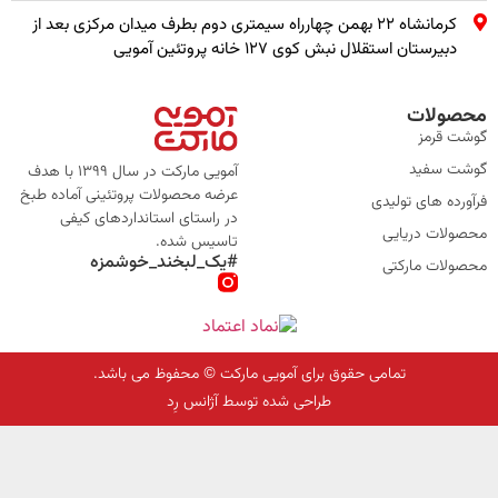
کرمانشاه ۲۲ بهمن چهارراه سیمتری دوم بطرف میدان مرکزی بعد از
دبیرستان استقلال نبش کوی ۱۲۷ خانه پروتئین آمویی
محصولات
گوشت قرمز
گوشت سفید
آمویی مارکت در سال 1399 با هدف
عرضه محصولات پروتئینی آماده طبخ
فرآورده های تولیدی
در راستای استانداردهای کیفی
محصولات دریایی
تاسیس شده.
#یک_لبخند_خوشمزه
محصولات مارکتی
تمامی حقوق برای آمویی مارکت © محفوظ می باشد.
طراحی شده توسط آژانس رِد