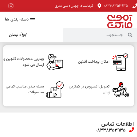
08338353935
کرمانشاه، چهارراه سی متری
دسته بندی ها
0
تومان
بهترین محصولات گلچین و
امکان پرداخت آنلاین
ارسال می شود
تحویل اکسپرس در کمترین
بسته بندی مناسب تمامی
زمان
محصولات
اطلاعات تماس
08338353935