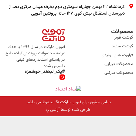
کرمانشاه ۲۲ بهمن چهارراه سیمتری دوم بطرف میدان مرکزی بعد از
دبیرستان استقلال نبش کوی ۱۲۷ خانه پروتئین آمویی
محصولات
گوشت قرمز
گوشت سفید
آمویی مارکت در سال 1399 با هدف
عرضه محصولات پروتئینی آماده طبخ
فرآورده های تولیدی
در راستای استانداردهای کیفی
محصولات دریایی
تاسیس شده.
#یک_لبخند_خوشمزه
محصولات مارکتی
تمامی حقوق برای آمویی مارکت © محفوظ می باشد.
طراحی شده توسط آژانس رِد