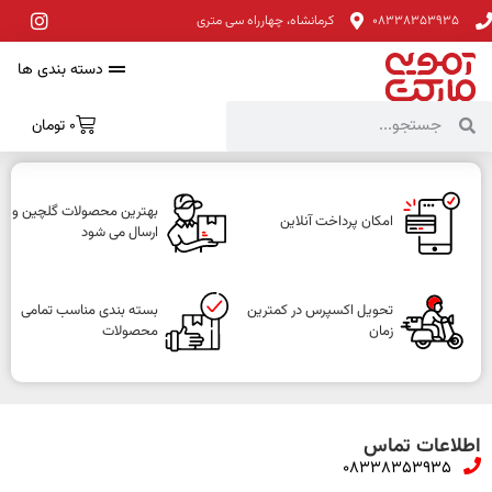
08338353935
کرمانشاه، چهارراه سی متری
دسته بندی ها
0
تومان
بهترین محصولات گلچین و
امکان پرداخت آنلاین
ارسال می شود
تحویل اکسپرس در کمترین
بسته بندی مناسب تمامی
زمان
محصولات
اطلاعات تماس
08338353935