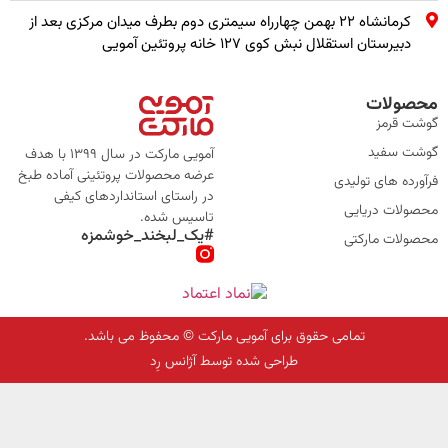
کرمانشاه ۲۲ بهمن چهارراه سیمتری دوم بطرف میدان مرکزی بعد از
دبیرستان استقلال نبش کوی ۱۲۷ خانه پروتئین آمویی
محصولات
گوشت قرمز
گوشت سفید
آمویی مارکت در سال 1399 با هدف
عرضه محصولات پروتئینی آماده طبخ
فرآورده های تولیدی
در راستای استانداردهای کیفی
محصولات دریایی
تاسیس شده.
#یک_لبخند_خوشمزه
محصولات مارکتی
تمامی حقوق برای آمویی مارکت © محفوظ می باشد.
طراحی شده توسط آژانس رِد