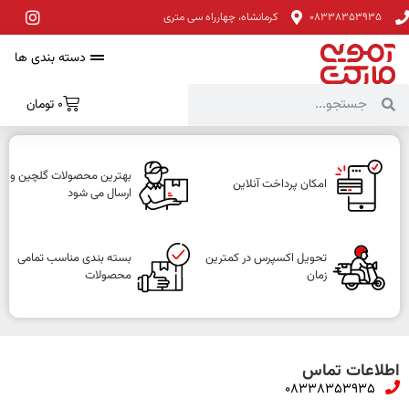
08338353935
کرمانشاه، چهارراه سی متری
دسته بندی ها
0
تومان
بهترین محصولات گلچین و
امکان پرداخت آنلاین
ارسال می شود
تحویل اکسپرس در کمترین
بسته بندی مناسب تمامی
زمان
محصولات
اطلاعات تماس
08338353935