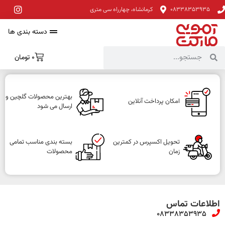
08338353935
کرمانشاه، چهارراه سی متری
دسته بندی ها
0
تومان
بهترین محصولات گلچین و
امکان پرداخت آنلاین
ارسال می شود
تحویل اکسپرس در کمترین
بسته بندی مناسب تمامی
زمان
محصولات
اطلاعات تماس
08338353935