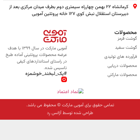
کرمانشاه ۲۲ بهمن چهارراه سیمتری دوم بطرف میدان مرکزی بعد از
دبیرستان استقلال نبش کوی ۱۲۷ خانه پروتئین آمویی
محصولات
گوشت قرمز
گوشت سفید
آمویی مارکت در سال 1399 با هدف
عرضه محصولات پروتئینی آماده طبخ
فرآورده های تولیدی
در راستای استانداردهای کیفی
محصولات دریایی
تاسیس شده.
#یک_لبخند_خوشمزه
محصولات مارکتی
تمامی حقوق برای آمویی مارکت © محفوظ می باشد.
طراحی شده توسط آژانس رِد