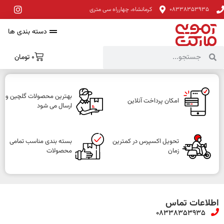
08338353935
کرمانشاه، چهارراه سی متری
دسته بندی ها
0
تومان
بهترین محصولات گلچین و
امکان پرداخت آنلاین
ارسال می شود
تحویل اکسپرس در کمترین
بسته بندی مناسب تمامی
زمان
محصولات
اطلاعات تماس
08338353935