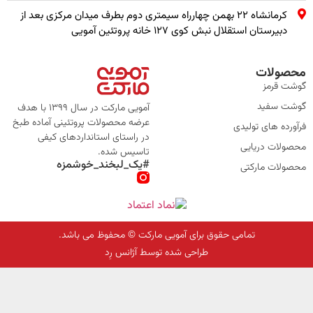
کرمانشاه ۲۲ بهمن چهارراه سیمتری دوم بطرف میدان مرکزی بعد از
دبیرستان استقلال نبش کوی ۱۲۷ خانه پروتئین آمویی
محصولات
گوشت قرمز
گوشت سفید
آمویی مارکت در سال 1399 با هدف
عرضه محصولات پروتئینی آماده طبخ
فرآورده های تولیدی
در راستای استانداردهای کیفی
محصولات دریایی
تاسیس شده.
#یک_لبخند_خوشمزه
محصولات مارکتی
تمامی حقوق برای آمویی مارکت © محفوظ می باشد.
طراحی شده توسط آژانس رِد