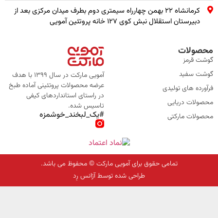
کرمانشاه ۲۲ بهمن چهارراه سیمتری دوم بطرف میدان مرکزی بعد از
دبیرستان استقلال نبش کوی ۱۲۷ خانه پروتئین آمویی
محصولات
گوشت قرمز
گوشت سفید
آمویی مارکت در سال 1399 با هدف
عرضه محصولات پروتئینی آماده طبخ
فرآورده های تولیدی
در راستای استانداردهای کیفی
محصولات دریایی
تاسیس شده.
#یک_لبخند_خوشمزه
محصولات مارکتی
تمامی حقوق برای آمویی مارکت © محفوظ می باشد.
طراحی شده توسط آژانس رِد