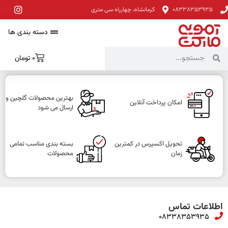
08338353935
کرمانشاه، چهارراه سی متری
دسته بندی ها
0
تومان
بهترین محصولات گلچین و
امکان پرداخت آنلاین
ارسال می شود
تحویل اکسپرس در کمترین
بسته بندی مناسب تمامی
زمان
محصولات
اطلاعات تماس
08338353935