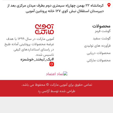
کرمانشاه ۲۲ بهمن چهارراه سیمتری دوم بطرف میدان مرکزی بعد از
دبیرستان استقلال نبش کوی ۱۲۷ خانه پروتئین آمویی
محصولات
گوشت قرمز
گوشت سفید
آمویی مارکت در سال 1399 با هدف
عرضه محصولات پروتئینی آماده طبخ
فرآورده های تولیدی
در راستای استانداردهای کیفی
محصولات دریایی
تاسیس شده.
#یک_لبخند_خوشمزه
محصولات مارکتی
تمامی حقوق برای آمویی مارکت © محفوظ می باشد.
طراحی شده توسط آژانس رِد