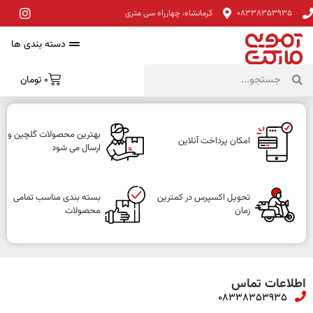
08338353935
کرمانشاه، چهارراه سی متری
دسته بندی ها
0
تومان
بهترین محصولات گلچین و
امکان پرداخت آنلاین
ارسال می شود
تحویل اکسپرس در کمترین
بسته بندی مناسب تمامی
زمان
محصولات
اطلاعات تماس
08338353935