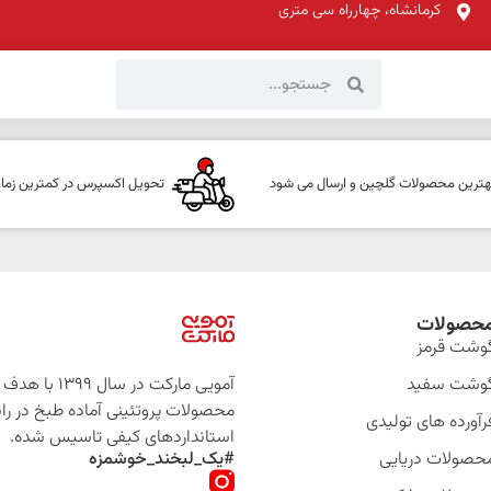
کرمانشاه، چهارراه سی متری
هترین محصولات گلچین و ارسال می شود
تحویل اکسپرس در کمترین زما
حصولات
وشت قرمز
وشت سفید
آمویی مارکت در سال 399
محصولات پروتئینی آماده طبخ در را
رآورده های تولیدی
استانداردهای کیفی تاسیس شده.
حصولات دریایی
#یک_لبخند_خوشمزه