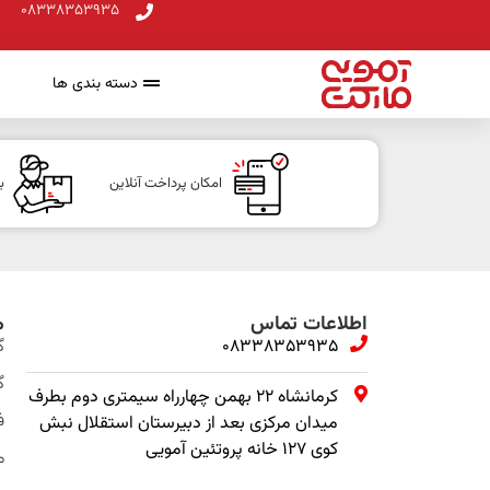
08338353935
دسته بندی ها
امکان پرداخت آنلاین
ب
اطلاعات تماس
م
08338353935
گ
گ
کرمانشاه ۲۲ بهمن چهارراه سیمتری دوم بطرف
ف
میدان مرکزی بعد از دبیرستان استقلال نبش
کوی ۱۲۷ خانه پروتئین آمویی
م