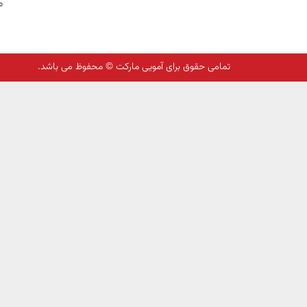
م
تمامی حقوق برای آمویی مارکت © محفوظ می باشد.