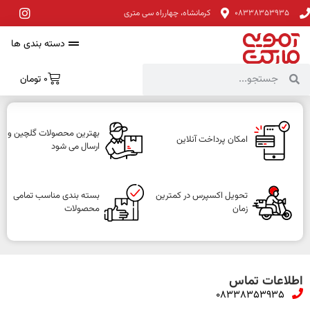
08338353935
کرمانشاه، چهارراه سی متری
دسته بندی ها
0
تومان
بهترین محصولات گلچین و
امکان پرداخت آنلاین
ارسال می شود
تحویل اکسپرس در کمترین
بسته بندی مناسب تمامی
زمان
محصولات
اطلاعات تماس
08338353935