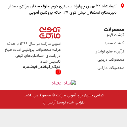
کرمانشاه ۲۲ بهمن چهارراه سیمتری دوم بطرف میدان مرکزی بعد از
دبیرستان استقلال نبش کوی ۱۲۷ خانه پروتئین آمویی
محصولات
گوشت قرمز
گوشت سفید
آمویی مارکت در سال 1399 با هدف
عرضه محصولات پروتئینی آماده طبخ
فرآورده های تولیدی
در راستای استانداردهای کیفی
محصولات دریایی
تاسیس شده.
#یک_لبخند_خوشمزه
محصولات مارکتی
تمامی حقوق برای آمویی مارکت © محفوظ می باشد.
طراحی شده توسط آژانس رِد