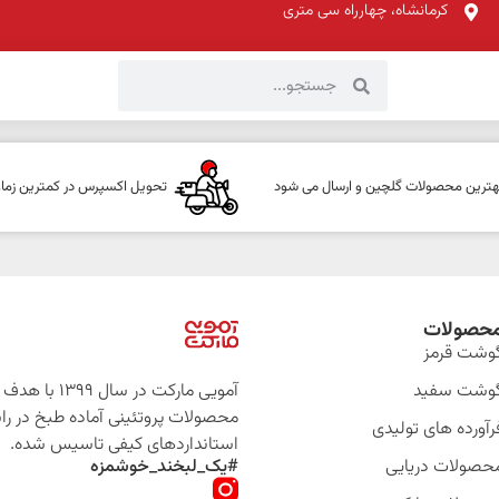
کرمانشاه، چهارراه سی متری
هترین محصولات گلچین و ارسال می شود
تحویل اکسپرس در کمترین زما
حصولات
وشت قرمز
وشت سفید
آمویی مارکت در سال 399
محصولات پروتئینی آماده طبخ در را
رآورده های تولیدی
استانداردهای کیفی تاسیس شده.
حصولات دریایی
#یک_لبخند_خوشمزه