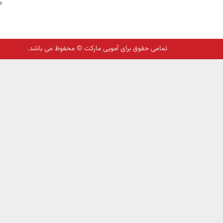
م
تمامی حقوق برای آمویی مارکت © محفوظ می باشد.