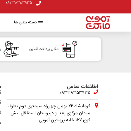
08338353935
دسته بندی ها
امکان پرداخت آنلاین
ب
اطلاعات تماس
م
08338353935
گ
گ
کرمانشاه ۲۲ بهمن چهارراه سیمتری دوم بطرف
ف
میدان مرکزی بعد از دبیرستان استقلال نبش
کوی ۱۲۷ خانه پروتئین آمویی
م