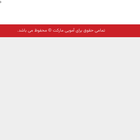
م
تمامی حقوق برای آمویی مارکت © محفوظ می باشد.