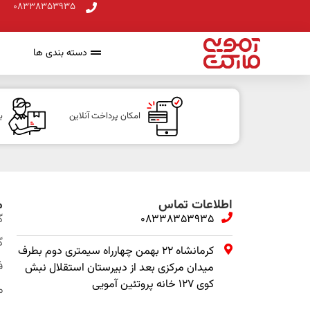
08338353935
دسته بندی ها
امکان پرداخت آنلاین
ب
اطلاعات تماس
م
08338353935
گ
گ
کرمانشاه ۲۲ بهمن چهارراه سیمتری دوم بطرف
ف
میدان مرکزی بعد از دبیرستان استقلال نبش
کوی ۱۲۷ خانه پروتئین آمویی
م