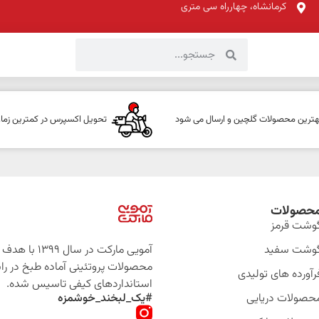
کرمانشاه، چهارراه سی متری
هترین محصولات گلچین و ارسال می شود
تحویل اکسپرس در کمترین زما
حصولات
وشت قرمز
وشت سفید
آمویی مارکت در سال 399
محصولات پروتئینی آماده طبخ در را
رآورده های تولیدی
استانداردهای کیفی تاسیس شده.
حصولات دریایی
#یک_لبخند_خوشمزه