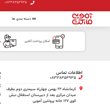
08338353935
دسته بندی ها
امکان پرداخت آنلاین
ب
اطلاعات تماس
م
08338353935
گ
گ
کرمانشاه ۲۲ بهمن چهارراه سیمتری دوم بطرف
ف
میدان مرکزی بعد از دبیرستان استقلال نبش
کوی ۱۲۷ خانه پروتئین آمویی
م