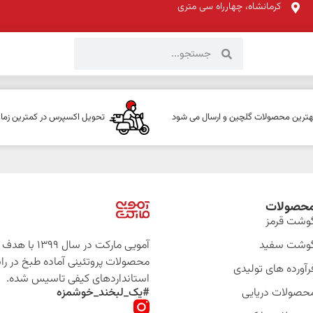
کرمانشاه، چهارراه سی متری
هترین محصولات گلچین و ارسال می شود
تحویل اکسپرس در کمترین زما
حصولات
وشت قرمز
وشت سفید
آمویی مارکت در سال 399
محصولات پروتئینی آماده طبخ در را
رآورده های تولیدی
استانداردهای کیفی تاسیس شده.
حصولات دریایی
#یک_لبخند_خوشمزه