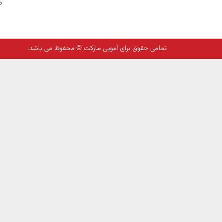
م
تمامی حقوق برای آمویی مارکت © محفوظ می باشد.