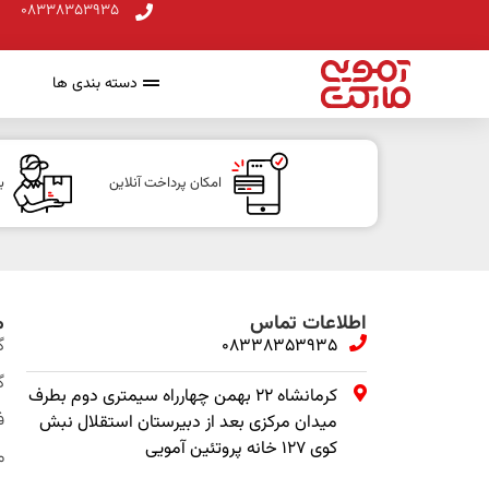
08338353935
دسته بندی ها
امکان پرداخت آنلاین
ب
اطلاعات تماس
م
08338353935
گ
گ
کرمانشاه ۲۲ بهمن چهارراه سیمتری دوم بطرف
ف
میدان مرکزی بعد از دبیرستان استقلال نبش
کوی ۱۲۷ خانه پروتئین آمویی
م