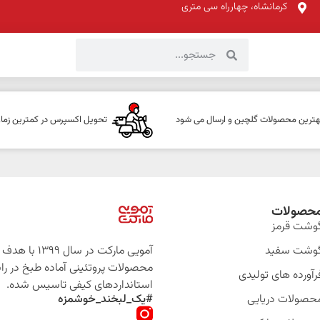
کرمانشاه، چهارراه سی متری
هترین محصولات گلچین و ارسال می شود
تحویل اکسپرس در کمترین زما
حصولات
وشت قرمز
وشت سفید
آمویی مارکت در سال 399
محصولات پروتئینی آماده طبخ در را
رآورده های تولیدی
استانداردهای کیفی تاسیس شده.
حصولات دریایی
#یک_لبخند_خوشمزه