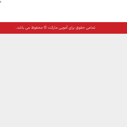
م
تمامی حقوق برای آمویی مارکت © محفوظ می باشد.