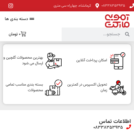
08338353935
کرمانشاه، چهارراه سی متری
دسته بندی ها
0
تومان
بهترین محصولات گلچین و
امکان پرداخت آنلاین
ارسال می شود
تحویل اکسپرس در کمترین
بسته بندی مناسب تمامی
زمان
محصولات
اطلاعات تماس
08338353935