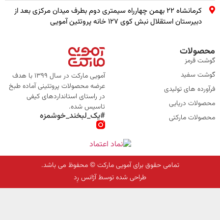
کرمانشاه ۲۲ بهمن چهارراه سیمتری دوم بطرف میدان مرکزی بعد از
دبیرستان استقلال نبش کوی ۱۲۷ خانه پروتئین آمویی
محصولات
گوشت قرمز
گوشت سفید
آمویی مارکت در سال 1399 با هدف
عرضه محصولات پروتئینی آماده طبخ
فرآورده های تولیدی
در راستای استانداردهای کیفی
محصولات دریایی
تاسیس شده.
#یک_لبخند_خوشمزه
محصولات مارکتی
تمامی حقوق برای آمویی مارکت © محفوظ می باشد.
طراحی شده توسط آژانس رِد