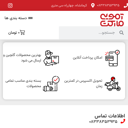
08338353935
کرمانشاه، چهارراه سی متری
دسته بندی ها
0
تومان
بهترین محصولات گلچین و
امکان پرداخت آنلاین
ارسال می شود
تحویل اکسپرس در کمترین
بسته بندی مناسب تمامی
زمان
محصولات
اطلاعات تماس
08338353935