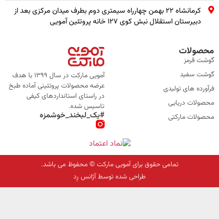
کرمانشاه ۲۲ بهمن چهارراه سیمتری دوم بطرف میدان مرکزی بعد از
دبیرستان استقلال نبش کوی ۱۲۷ خانه پروتئین آمویی
محصولات
گوشت قرمز
گوشت سفید
آمویی مارکت در سال 1399 با هدف
عرضه محصولات پروتئینی آماده طبخ
فرآورده های تولیدی
در راستای استانداردهای کیفی
محصولات دریایی
تاسیس شده.
#یک_لبخند_خوشمزه
محصولات مارکتی
تمامی حقوق برای آمویی مارکت © محفوظ می باشد.
طراحی شده توسط آژانس رِد