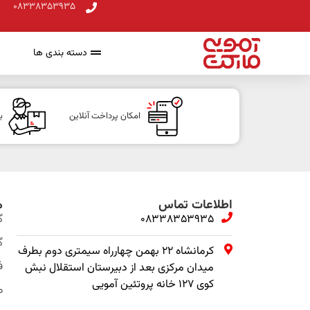
08338353935
دسته بندی ها
امکان پرداخت آنلاین
ب
اطلاعات تماس
م
08338353935
گ
گ
کرمانشاه ۲۲ بهمن چهارراه سیمتری دوم بطرف
ف
میدان مرکزی بعد از دبیرستان استقلال نبش
کوی ۱۲۷ خانه پروتئین آمویی
م