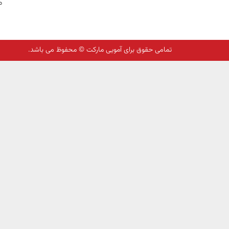
م
تمامی حقوق برای آمویی مارکت © محفوظ می باشد.