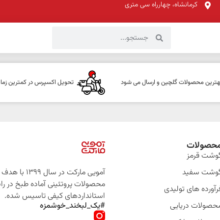
کرمانشاه، چهارراه سی متری
هترین محصولات گلچین و ارسال می شود
تحویل اکسپرس در کمترین زما
حصولات
وشت قرمز
وشت سفید
آمویی مارکت در سال 399
محصولات پروتئینی آماده طبخ در را
رآورده های تولیدی
استانداردهای کیفی تاسیس شده.
حصولات دریایی
#یک_لبخند_خوشمزه