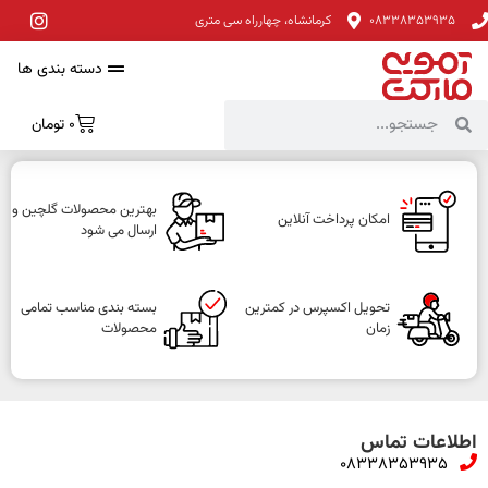
08338353935
کرمانشاه، چهارراه سی متری
دسته بندی ها
0
تومان
بهترین محصولات گلچین و
امکان پرداخت آنلاین
ارسال می شود
تحویل اکسپرس در کمترین
بسته بندی مناسب تمامی
زمان
محصولات
اطلاعات تماس
08338353935