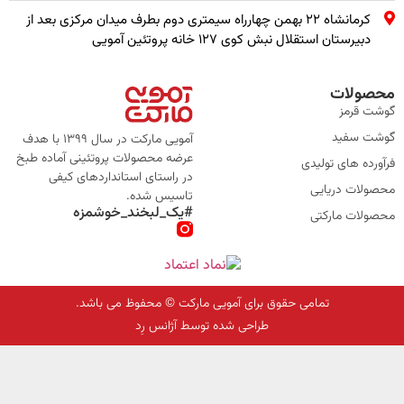
کرمانشاه ۲۲ بهمن چهارراه سیمتری دوم بطرف میدان مرکزی بعد از
دبیرستان استقلال نبش کوی ۱۲۷ خانه پروتئین آمویی
محصولات
گوشت قرمز
گوشت سفید
آمویی مارکت در سال 1399 با هدف
عرضه محصولات پروتئینی آماده طبخ
فرآورده های تولیدی
در راستای استانداردهای کیفی
محصولات دریایی
تاسیس شده.
#یک_لبخند_خوشمزه
محصولات مارکتی
تمامی حقوق برای آمویی مارکت © محفوظ می باشد.
طراحی شده توسط آژانس رِد