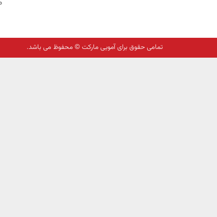
م
تمامی حقوق برای آمویی مارکت © محفوظ می باشد.