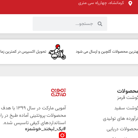
کرمانشاه، چهارراه سی متری
هترین محصولات گلچین و ارسال می شود
تحویل اکسپرس در کمترین زما
حصولات
وشت قرمز
وشت سفید
آمویی مارکت در سال 399
محصولات پروتئینی آماده طبخ در را
رآورده های تولیدی
استانداردهای کیفی تاسیس شده.
حصولات دریایی
#یک_لبخند_خوشمزه