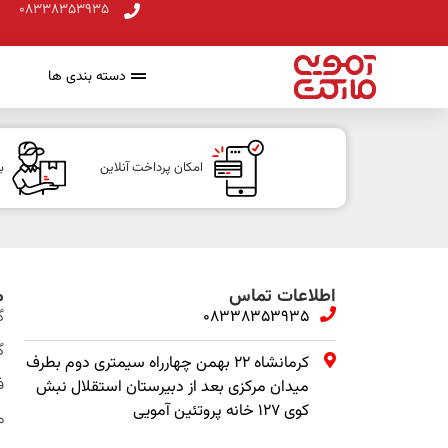
08338353935
دسته بندی ها
امکان پرداخت آنلاین
ب
اطلاعات تماس
م
08338353935
گ
گ
کرمانشاه ۲۲ بهمن چهارراه سیمتری دوم بطرف
ف
میدان مرکزی بعد از دبیرستان استقلال نبش
کوی ۱۲۷ خانه پروتئین آمویی
م