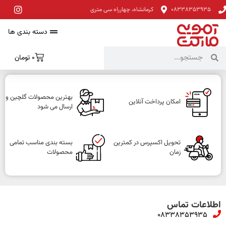
08338353935
کرمانشاه، چهارراه سی متری
دسته بندی ها
0
تومان
بهترین محصولات گلچین و
امکان پرداخت آنلاین
ارسال می شود
تحویل اکسپرس در کمترین
بسته بندی مناسب تمامی
زمان
محصولات
اطلاعات تماس
08338353935