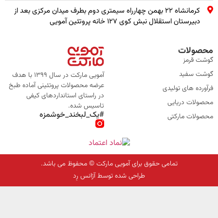
کرمانشاه ۲۲ بهمن چهارراه سیمتری دوم بطرف میدان مرکزی بعد از
دبیرستان استقلال نبش کوی ۱۲۷ خانه پروتئین آمویی
محصولات
گوشت قرمز
گوشت سفید
آمویی مارکت در سال 1399 با هدف
عرضه محصولات پروتئینی آماده طبخ
فرآورده های تولیدی
در راستای استانداردهای کیفی
محصولات دریایی
تاسیس شده.
#یک_لبخند_خوشمزه
محصولات مارکتی
تمامی حقوق برای آمویی مارکت © محفوظ می باشد.
طراحی شده توسط آژانس رِد