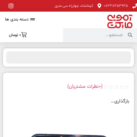
08338353935
کرمانشاه، چهارراه سی متری
دسته بندی ها
0
تومان
(
0
نظرات مشتریان)
بارگذاری...