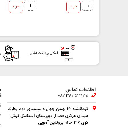
خرید
خرید
امکان پرداخت آنلاین
ب
اطلاعات تماس
م
08338353935
گ
گ
کرمانشاه ۲۲ بهمن چهارراه سیمتری دوم بطرف
ف
میدان مرکزی بعد از دبیرستان استقلال نبش
کوی ۱۲۷ خانه پروتئین آمویی
م