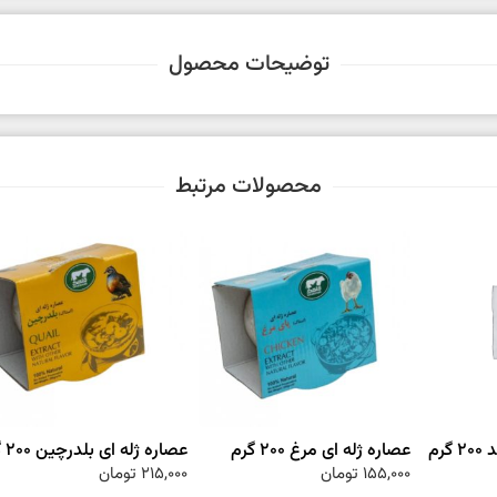
توضیحات محصول
محصولات مرتبط
رم
عصاره ژله ای مرغ 200 گرم
عصاره ژله ای بلدرچین 200 گرم
155,000
تومان
215,000
تومان