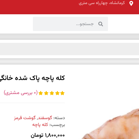
کرمانشاه، چهارراه سی متری
کله پاچه پاک شده خانگ
(
0
بررسی مشتری)
دسته:
گوسفند
,
گوشت قرمز
برچسب:
کله پاچه
1,800,000
تومان