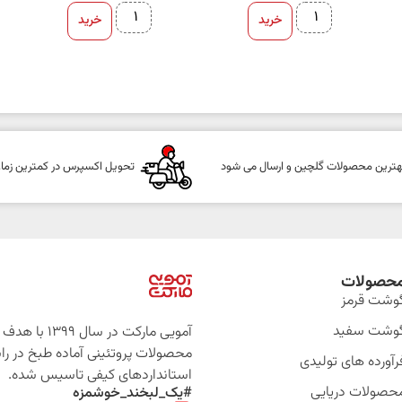
خرید
خرید
هترین محصولات گلچین و ارسال می شود
تحویل اکسپرس در کمترین زما
حصولات
وشت قرمز
وشت سفید
آمویی مارکت در سال 399
محصولات پروتئینی آماده طبخ در را
رآورده های تولیدی
استانداردهای کیفی تاسیس شده.
حصولات دریایی
#یک_لبخند_خوشمزه