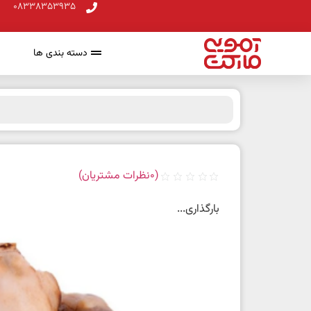
08338353935
دسته بندی ها
(
0
نظرات مشتریان)
بارگذاری...