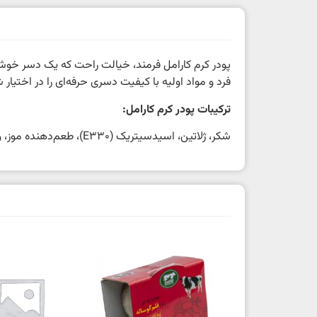
پودر کرم کارامل فرمند، خیالت راحت که یک دسر خوشمزه
فرد و مواد اولیه با کیفیت دسری حرفه‌ای را در اختیار 
ترکیبات پودر کرم کارامل:
شکر، ژلاتین، اسیدسیتریک (E330)، طعم‌دهنده موز، ویتامین ث (اسید آسکوربیک (E300)) و رنگ‌های مجاز خوراکی (E104 ,E110).