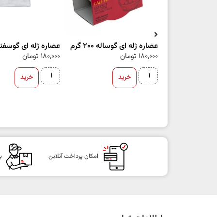
عصاره ژله ای گوساله 200 گرم
عصاره ژله ای گوسفند 200 گ
180,000
تومان
180,000
تومان
خرید
خرید
امکان پرداخت آنلاین
ب