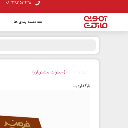
08338353935
دسته بندی ها
(
0
نظرات مشتریان)
بارگذاری...