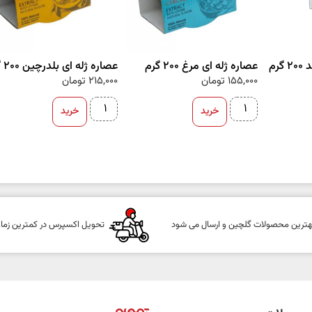
رم
عصاره ژله ای مرغ 200 گرم
عصاره ژله ای بلدرچین 200 گرم
155,000
تومان
215,000
تومان
خرید
خرید
هترین محصولات گلچین و ارسال می شود
تحویل اکسپرس در کمترین زما