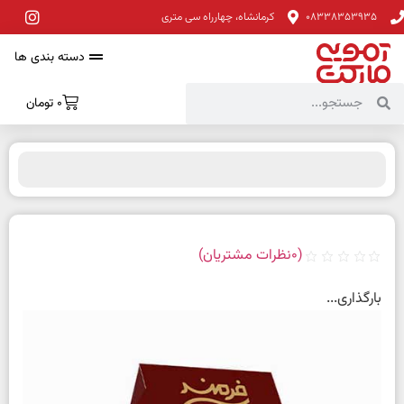
08338353935
کرمانشاه، چهارراه سی متری
دسته بندی ها
0
تومان
(
0
نظرات مشتریان)
بارگذاری...