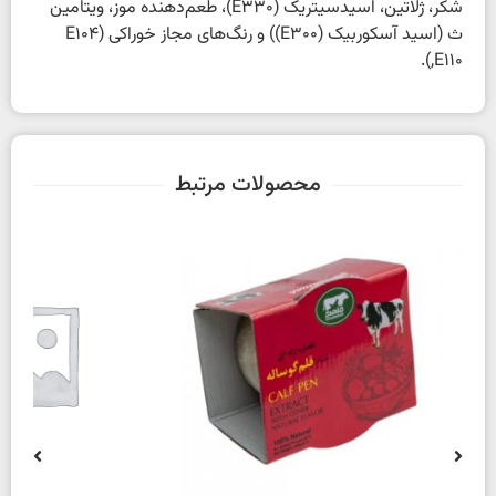
شکر، ژلاتین، اسیدسیتریک (E330)، طعم‌دهنده موز، ویتامین
ث (اسید آسکوربیک (E300)) و رنگ‌های مجاز خوراکی (E104
,E110).
محصولات مرتبط