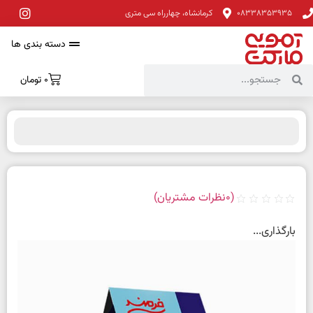
08338353935
کرمانشاه، چهارراه سی متری
دسته بندی ها
0
تومان
(
0
نظرات مشتریان)
بارگذاری...