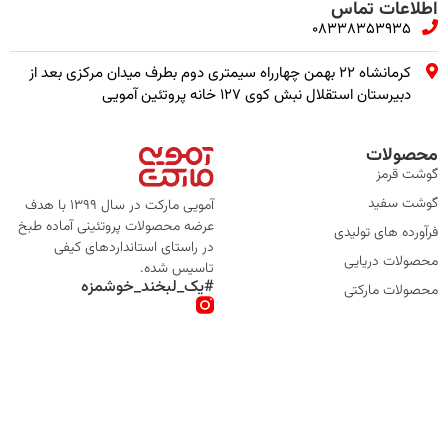
اطلاعات تماس
08338353935
کرمانشاه ۲۲ بهمن چهارراه سیمتری دوم بطرف میدان مرکزی بعد از
دبیرستان استقلال نبش کوی ۱۲۷ خانه پروتئین آمویی
محصولات
گوشت قرمز
گوشت سفید
آمویی مارکت در سال 1399 با هدف
عرضه محصولات پروتئینی آماده طبخ
فرآورده های تولیدی
در راستای استانداردهای کیفی
محصولات دریایی
تاسیس شده.
#یک_لبخند_خوشمزه
محصولات مارکتی