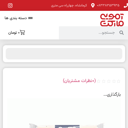
08338353935
کرمانشاه، چهارراه سی متری
دسته بندی ها
0
تومان
(
0
نظرات مشتریان)
بارگذاری...