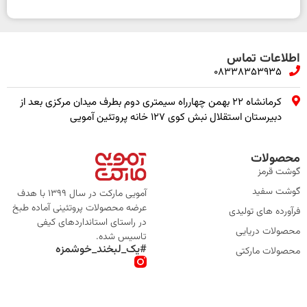
اطلاعات تماس
08338353935
کرمانشاه ۲۲ بهمن چهارراه سیمتری دوم بطرف میدان مرکزی بعد از
دبیرستان استقلال نبش کوی ۱۲۷ خانه پروتئین آمویی
محصولات
گوشت قرمز
گوشت سفید
آمویی مارکت در سال 1399 با هدف
عرضه محصولات پروتئینی آماده طبخ
فرآورده های تولیدی
در راستای استانداردهای کیفی
محصولات دریایی
تاسیس شده.
#یک_لبخند_خوشمزه
محصولات مارکتی