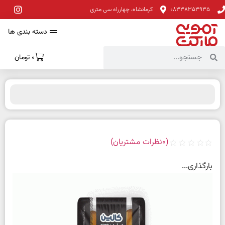
08338353935
کرمانشاه، چهارراه سی متری
دسته بندی ها
0
تومان
(
0
نظرات مشتریان)
بارگذاری...