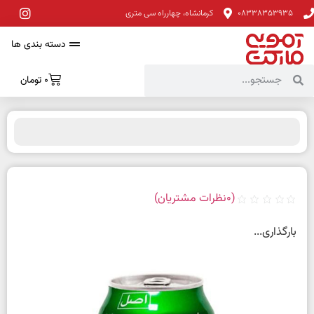
08338353935
کرمانشاه، چهارراه سی متری
دسته بندی ها
0
تومان
(
0
نظرات مشتریان)
بارگذاری...