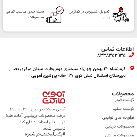
تحویل اکسپرس در کمترین
بسته بندی مناسب تمامی
زمان
محصولات
اطلاعات تماس
08338353935
کرمانشاه ۲۲ بهمن چهارراه سیمتری دوم بطرف میدان مرکزی بعد از
دبیرستان استقلال نبش کوی ۱۲۷ خانه پروتئین آمویی
محصولات
گوشت قرمز
گوشت سفید
آمویی مارکت در سال 1399 با هدف
عرضه محصولات پروتئینی آماده طبخ
فرآورده های تولیدی
در راستای استانداردهای کیفی
محصولات دریایی
تاسیس شده.
#یک_لبخند_خوشمزه
محصولات مارکتی