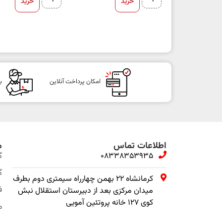
خرید
خرید
امکان پرداخت آنلاین
ب
اطلاعات تماس
م
08338353935
گ
گ
کرمانشاه ۲۲ بهمن چهارراه سیمتری دوم بطرف
ف
میدان مرکزی بعد از دبیرستان استقلال نبش
کوی ۱۲۷ خانه پروتئین آمویی
م