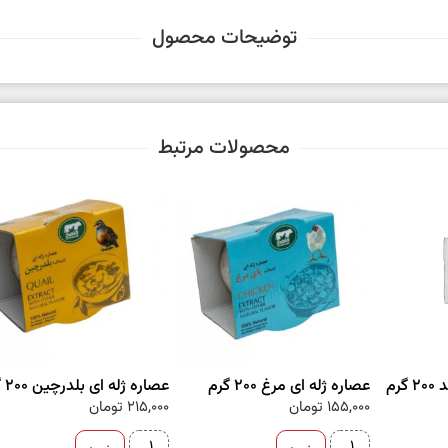
توضیحات محصول
محصولات مرتبط
رم
عصاره ژله ای مرغ 200 گرم
عصاره ژله ای بلدرچین 200 گرم
155,000
تومان
215,000
تومان