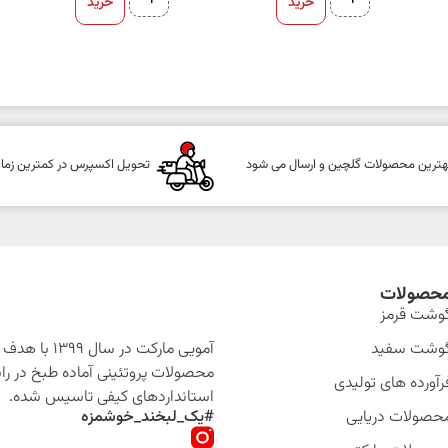
خرید
خرید
هترین محصولات گلچین و ارسال می شود
تحویل اکسپرس در کمترین زما
حصولات
وشت قرمز
وشت سفید
آمویی مارکت در سال 399
محصولات پروتئینی آماده طبخ در را
رآورده های تولیدی
استانداردهای کیفی تاسیس شده.
حصولات دریایی
#یک_لبخند_خوشمزه