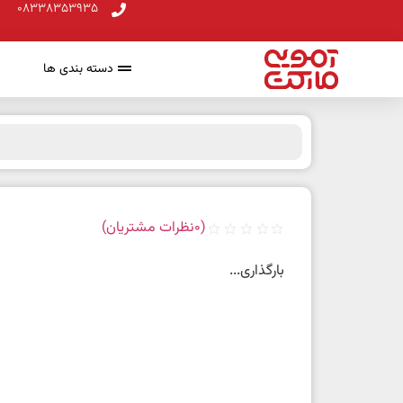
08338353935
دسته بندی ها
(
0
نظرات مشتریان)
بارگذاری...