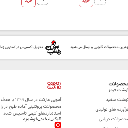
خرید
خرید
هترین محصولات گلچین و ارسال می شود
تحویل اکسپرس در کمترین زما
حصولات
وشت قرمز
وشت سفید
آمویی مارکت در سال 399
محصولات پروتئینی آماده طبخ در را
رآورده های تولیدی
استانداردهای کیفی تاسیس شده.
حصولات دریایی
#یک_لبخند_خوشمزه