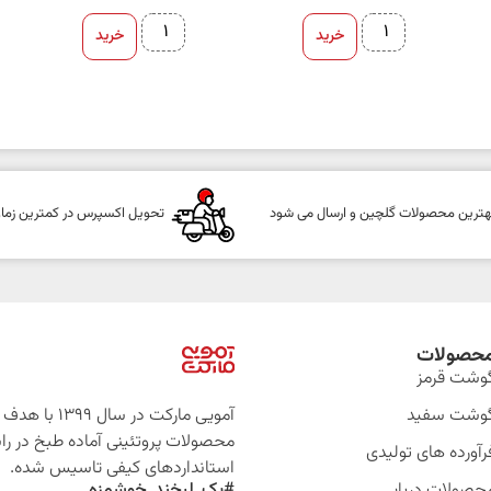
خرید
خرید
هترین محصولات گلچین و ارسال می شود
تحویل اکسپرس در کمترین زما
حصولات
وشت قرمز
وشت سفید
آمویی مارکت در سال 399
محصولات پروتئینی آماده طبخ در را
رآورده های تولیدی
استانداردهای کیفی تاسیس شده.
حصولات دریایی
#یک_لبخند_خوشمزه