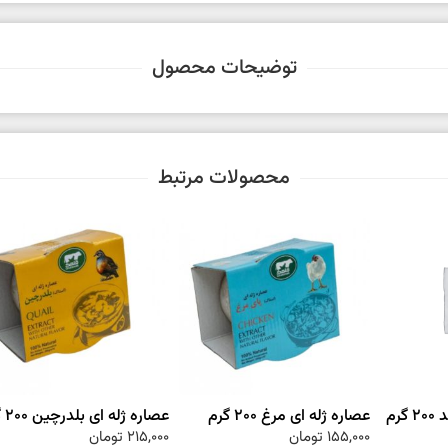
توضیحات محصول
محصولات مرتبط
رم
عصاره ژله ای مرغ 200 گرم
عصاره ژله ای بلدرچین 200 گرم
155,000
تومان
215,000
تومان