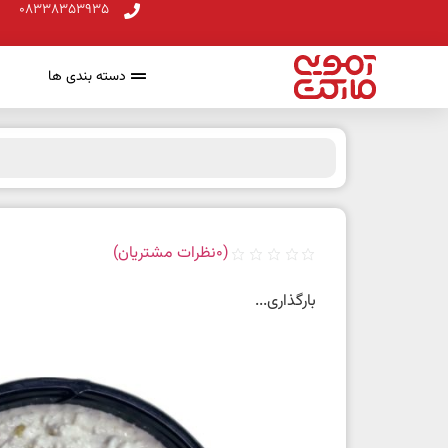
08338353935
دسته بندی ها
(
0
نظرات مشتریان)
بارگذاری...