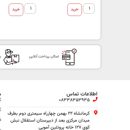
خرید
خرید
امکان پرداخت آنلاین
ب
اطلاعات تماس
م
08338353935
گ
گ
کرمانشاه ۲۲ بهمن چهارراه سیمتری دوم بطرف
ف
میدان مرکزی بعد از دبیرستان استقلال نبش
کوی ۱۲۷ خانه پروتئین آمویی
م