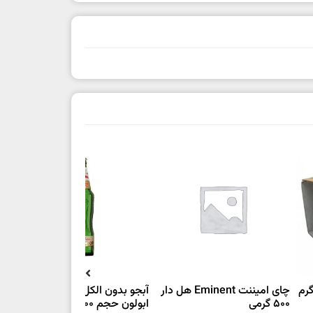
چای امیننت Eminent هل دار
آبجو بدون الکل اصل اوکراین
شک
500 گرمی
ابولون حجم ۵۰۰ میلی لیتر
ut